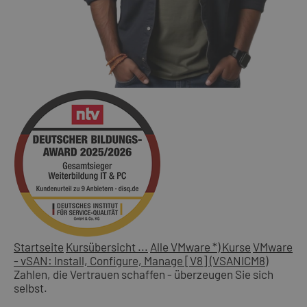
Startseite
Kursübersicht ...
Alle VMware *) Kurse
VMware
- vSAN: Install, Configure, Manage [V8] (VSANICM8)
Zahlen, die Vertrauen schaffen - überzeugen Sie sich
selbst.