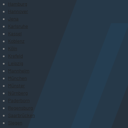
Hamburg
Hannover
Jena
Karlsruhe
Kassel
Koblenz
Köln
Krefeld
Leipzig
Mannheim
München
Münster
Nürnberg
Paderborn
Regensburg
Saarbrücken
Siegen