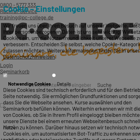
0800 - 5777 333
Cookie – Einstellungen
Rückruf-Service
training@pc-college.de
Wir freuen uns über Ihren Besuch auf unserer Webseite. Der
Ihrer personenbezogenen Daten ist uns sehr wichtig. Wir set
Cookies ein, um die Nutzerfreundlichkeit unserer Webseite z
verbessern. Entscheiden Sie selbst, welche Cookie-Kategori
zulassen möchten. Weitere Informationen finden Sie in unse
Datenschutzhinweisen
.
Login
Seminarkorb
Notwendige Cookies
Details
Suche
Diese Cookies sind technisch erforderlich und für den Betrieb
Seite notwendig. Sie ermöglichen Grundfunktionen und sorge
dass Sie die Webseite ansehen, Kurse auswählen und den
Seminarkorb befüllen können. Weiterhin erkennen wir mit die
von Cookies, ob Sie in Ihrem Profil eingeloggt bleiben möcht
unsere Dienste bei einem erneuten Webseitenbesuch schnel
Menü
nutzen zu können. Darüber hinaus setzen wir technisch not
Cookies ein, um automatisierten Bot-Traffic zu erkennen so
schädliche oder betrügerische Zugriffe auf unsere Systeme