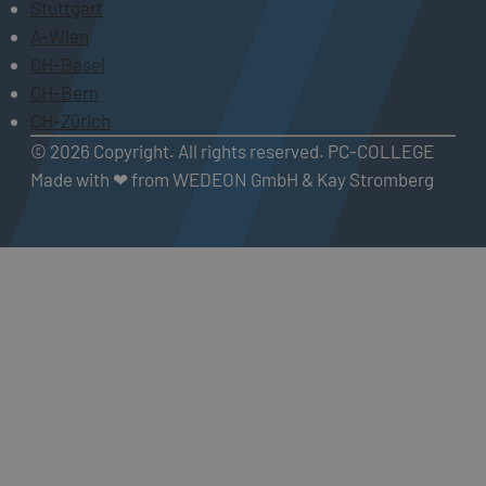
Stuttgart
A-Wien
CH-Basel
CH-Bern
CH-Zürich
© 2026 Copyright. All rights reserved. PC-COLLEGE
Made with ❤ from WEDEON GmbH & Kay Stromberg