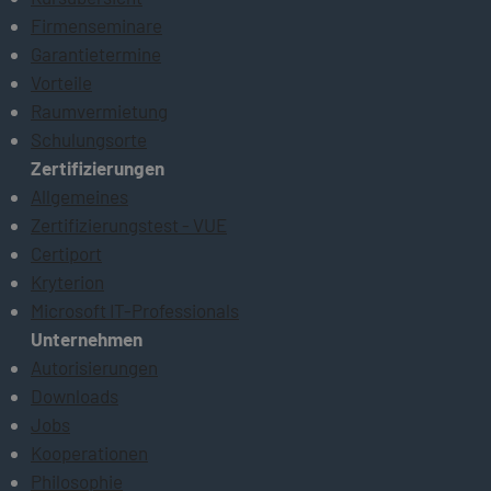
Firmenseminare
Garantietermine
Vorteile
Raumvermietung
Schulungsorte
Zertifizierungen
Allgemeines
Zertifizierungstest - VUE
Certiport
Kryterion
Microsoft IT-Professionals
Unternehmen
Autorisierungen
Downloads
Jobs
Kooperationen
Philosophie