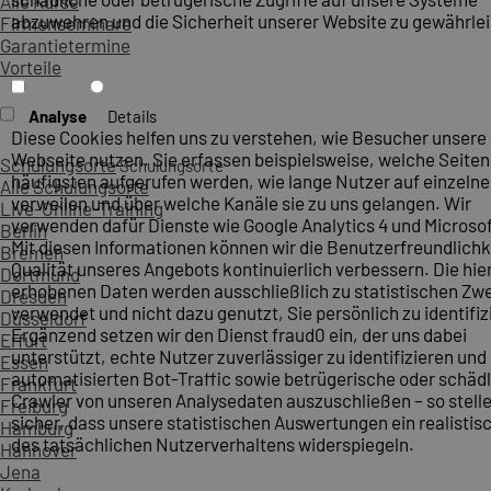
Alle Kurse
abzuwehren und die Sicherheit unserer Website zu gewährlei
Firmenseminare
Garantietermine
Vorteile
Analyse
Details
Diese Cookies helfen uns zu verstehen, wie Besucher unsere
Webseite nutzen. Sie erfassen beispielsweise, welche Seite
Schulungsorte
Schulungsorte
häufigsten aufgerufen werden, wie lange Nutzer auf einzelne
Alle Schulungsorte
verweilen und über welche Kanäle sie zu uns gelangen. Wir
Live-Online-Training
verwenden dafür Dienste wie Google Analytics 4 und Microsoft
Berlin
Mit diesen Informationen können wir die Benutzerfreundlichk
Bremen
Qualität unseres Angebots kontinuierlich verbessern. Die hie
Dortmund
erhobenen Daten werden ausschließlich zu statistischen Z
Dresden
verwendet und nicht dazu genutzt, Sie persönlich zu identifiz
Düsseldorf
Ergänzend setzen wir den Dienst fraud0 ein, der uns dabei
Erfurt
unterstützt, echte Nutzer zuverlässiger zu identifizieren und
Essen
automatisierten Bot-Traffic sowie betrügerische oder schäd
Frankfurt
Crawler von unseren Analysedaten auszuschließen – so stelle
Freiburg
sicher, dass unsere statistischen Auswertungen ein realistis
Hamburg
des tatsächlichen Nutzerverhaltens widerspiegeln.
Hannover
Jena