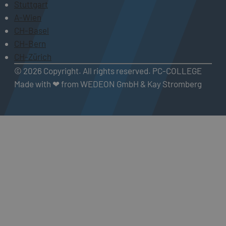
Stuttgart
A-Wien
CH-Basel
CH-Bern
CH-Zürich
© 2026 Copyright. All rights reserved. PC-COLLEGE
Made with ❤ from WEDEON GmbH & Kay Stromberg