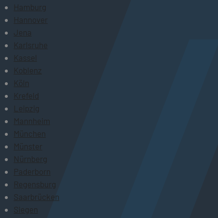
Hamburg
Hannover
Jena
Karlsruhe
Kassel
Koblenz
Köln
Krefeld
Leipzig
Mannheim
München
Münster
Nürnberg
Paderborn
Regensburg
Saarbrücken
Siegen