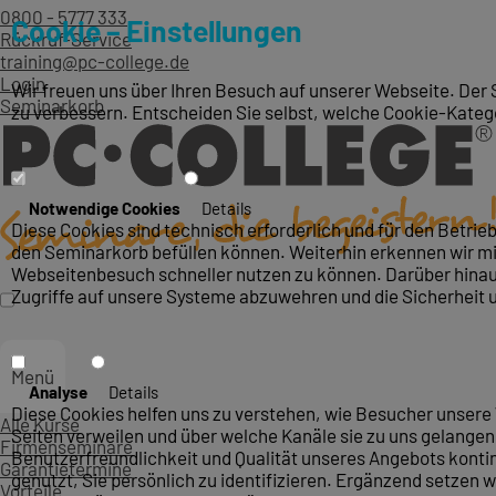
0800 - 5777 333
Cookie – Einstellungen
Rückruf-Service
training@pc-college.de
Login
Wir freuen uns über Ihren Besuch auf unserer Webseite. Der 
Seminarkorb
zu verbessern. Entscheiden Sie selbst, welche Cookie-Kateg
Notwendige Cookies
Details
Diese Cookies sind technisch erforderlich und für den Betri
den Seminarkorb befüllen können. Weiterhin erkennen wir mit
Webseitenbesuch schneller nutzen zu können. Darüber hinaus
Zugriffe auf unsere Systeme abzuwehren und die Sicherheit 
Menü
Analyse
Details
Diese Cookies helfen uns zu verstehen, wie Besucher unsere 
Alle Kurse
Seiten verweilen und über welche Kanäle sie zu uns gelangen.
Firmenseminare
Benutzerfreundlichkeit und Qualität unseres Angebots konti
Garantietermine
genutzt, Sie persönlich zu identifizieren. Ergänzend setzen w
Vorteile