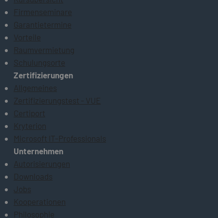
Firmenseminare
Garantietermine
Vorteile
Raumvermietung
Schulungsorte
Zertifizierungen
Allgemeines
Zertifizierungstest - VUE
Certiport
Kryterion
Microsoft IT-Professionals
Unternehmen
Autorisierungen
Downloads
Jobs
Kooperationen
Philosophie