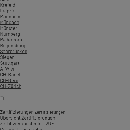
Krefeld
Leipzig
Mannheim
München
Münster
Nürnberg
Paderborn
Regensburg
Saarbrücken
Siegen
Stuttgart
A-Wien
CH-Basel
CH-Bern
CH-Zürich
Zertifizierungen
Zertifizierungen
Übersicht Zertifizierungen
Zertifizierungstests - VUE
Certiport Testcenter