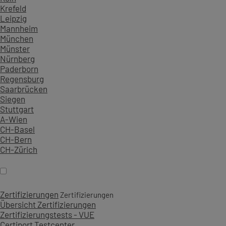
Krefeld
Leipzig
Mannheim
München
Münster
Nürnberg
Paderborn
Regensburg
Saarbrücken
Siegen
Stuttgart
A-Wien
CH-Basel
CH-Bern
CH-Zürich
Zertifizierungen
Zertifizierungen
Übersicht Zertifizierungen
Zertifizierungstests - VUE
Certiport Testcenter