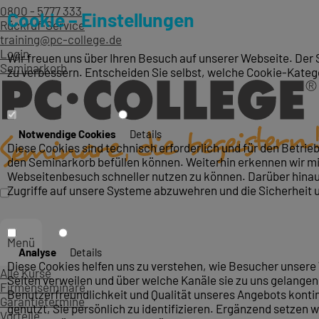
0800 - 5777 333
Cookie – Einstellungen
Rückruf-Service
training@pc-college.de
Login
Wir freuen uns über Ihren Besuch auf unserer Webseite. Der 
Seminarkorb
zu verbessern. Entscheiden Sie selbst, welche Cookie-Kateg
Notwendige Cookies
Details
Diese Cookies sind technisch erforderlich und für den Betri
den Seminarkorb befüllen können. Weiterhin erkennen wir mit
Webseitenbesuch schneller nutzen zu können. Darüber hinaus
Zugriffe auf unsere Systeme abzuwehren und die Sicherheit 
Menü
Analyse
Details
Diese Cookies helfen uns zu verstehen, wie Besucher unsere 
Alle Kurse
Seiten verweilen und über welche Kanäle sie zu uns gelangen.
Firmenseminare
Benutzerfreundlichkeit und Qualität unseres Angebots konti
Garantietermine
genutzt, Sie persönlich zu identifizieren. Ergänzend setzen w
Vorteile