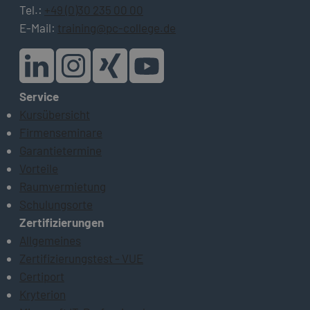
Tel.:
+49 (0)30 235 00 00
E-Mail:
training@pc-college.de
Service
Kursübersicht
Firmenseminare
Garantietermine
Vorteile
Raumvermietung
Schulungsorte
Zertifizierungen
Allgemeines
Zertifizierungstest - VUE
Certiport
Kryterion