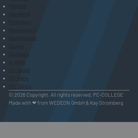
Münster
Nürnberg
Paderborn
Regensburg
Saarbrücken
Siegen
Stuttgart
A-Wien
CH-Basel
CH-Bern
CH-Zürich
© 2026 Copyright. All rights reserved. PC-COLLEGE
Made with ❤ from WEDEON GmbH & Kay Stromberg