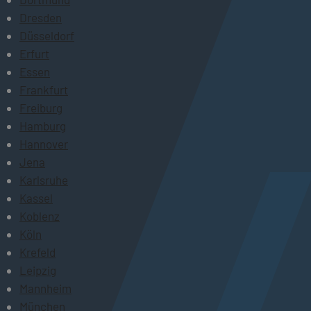
Dresden
Düsseldorf
Erfurt
Essen
Frankfurt
Freiburg
Hamburg
Hannover
Jena
Karlsruhe
Kassel
Koblenz
Köln
Krefeld
Leipzig
Mannheim
München