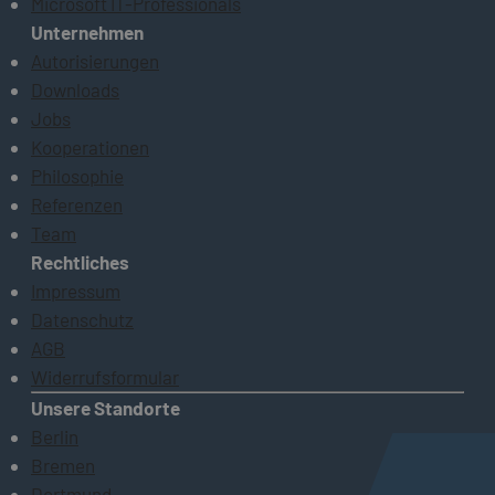
Microsoft IT-Professionals
Unternehmen
Autorisierungen
Downloads
Jobs
Kooperationen
Philosophie
Referenzen
Team
Rechtliches
Impressum
Datenschutz
AGB
Widerrufsformular
Unsere Standorte
Berlin
Bremen
Dortmund