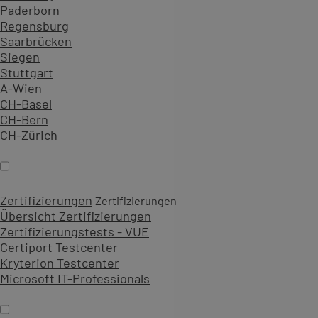
Paderborn
Regensburg
Saarbrücken
Siegen
Stuttgart
A-Wien
CH-Basel
CH-Bern
CH-Zürich
Zertifizierungen
Zertifizierungen
Übersicht Zertifizierungen
Zertifizierungstests - VUE
Certiport Testcenter
Kryterion Testcenter
Microsoft IT-Professionals