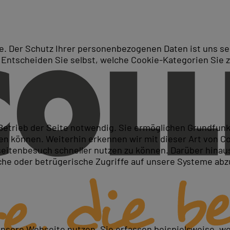
. Der Schutz Ihrer personenbezogenen Daten ist uns seh
 Entscheiden Sie selbst, welche Cookie-Kategorien Sie 
Suche
ings in Hannover
 Betrieb der Seite notwendig. Sie ermöglichen Grundfun
 können. Weiterhin erkennen wir mit dieser Art von Cook
itenbesuch schneller nutzen zu können. Darüber hinaus
iche oder betrügerische Zugriffe auf unsere Systeme ab
unsere Webseite nutzen. Sie erfassen beispielsweise, w