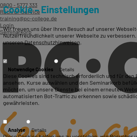
0800 - 5777 333
Cookie – Einstellungen
Rückruf-Service
training@pc-college.de
Login
Wir freuen uns über Ihren Besuch auf unserer Webseite
Seminarkorb
Nutzerfreundlichkeit unserer Webseite zu verbessern.
unseren
Datenschutzhinweisen
.
VMware Schulungen & Train
Notwendige Cookies
Details
Diese Cookies sind technisch erforderlich und für den
ansehen, Kurse auswählen und den Seminarkorb befüllen
möchten, um unsere Dienste bei einem erneuten Webse
automatisierten Bot-Traffic zu erkennen sowie schädl
gewährleisten.
Analyse
Details
Diese Cookies helfen uns zu verstehen, wie Besucher 