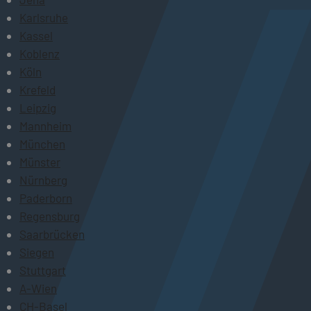
Karlsruhe
Kassel
Koblenz
Köln
Krefeld
Leipzig
Mannheim
München
Münster
Nürnberg
Paderborn
Regensburg
Saarbrücken
Siegen
Stuttgart
A-Wien
CH-Basel