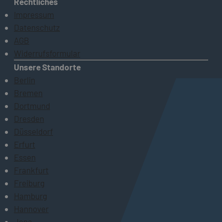
Rechtliches
Impressum
Datenschutz
AGB
Widerrufsformular
Unsere Standorte
Berlin
Bremen
Dortmund
Dresden
Düsseldorf
Erfurt
Essen
Frankfurt
Freiburg
Hamburg
Hannover
Jena