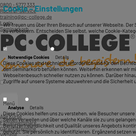
0800 - 5777 333
Cookie – Einstellungen
Rückruf-Service
training@pc-college.de
Login
Wir freuen uns über Ihren Besuch auf unserer Webseite. Der 
Seminarkorb
zu verbessern. Entscheiden Sie selbst, welche Cookie-Kateg
Notwendige Cookies
Details
Diese Cookies sind technisch erforderlich und für den Betri
den Seminarkorb befüllen können. Weiterhin erkennen wir mit
Webseitenbesuch schneller nutzen zu können. Darüber hinaus
Zugriffe auf unsere Systeme abzuwehren und die Sicherheit 
Menü
Analyse
Details
Diese Cookies helfen uns zu verstehen, wie Besucher unsere 
Alle Kurse
Seiten verweilen und über welche Kanäle sie zu uns gelangen.
Firmenseminare
Benutzerfreundlichkeit und Qualität unseres Angebots konti
Garantietermine
genutzt, Sie persönlich zu identifizieren. Ergänzend setzen w
Vorteile