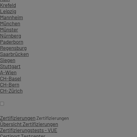
Krefeld
Leipzig
Mannheim
München
Münster
Nürnberg
Paderborn
Regensburg
Saarbrücken
Siegen
Stuttgart
A-Wien
CH-Basel
CH-Bern
CH-Zürich
Zertifizierungen
Zertifizierungen
Übersicht Zertifizierungen
Zertifizierungstests - VUE
Certiport Testcenter