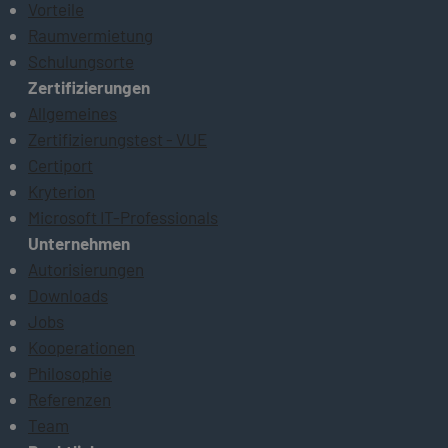
Vorteile
Raumvermietung
Schulungsorte
Zertifizierungen
Allgemeines
Zertifizierungstest - VUE
Certiport
Kryterion
Microsoft IT-Professionals
Unternehmen
Autorisierungen
Downloads
Jobs
Kooperationen
Philosophie
Referenzen
Team